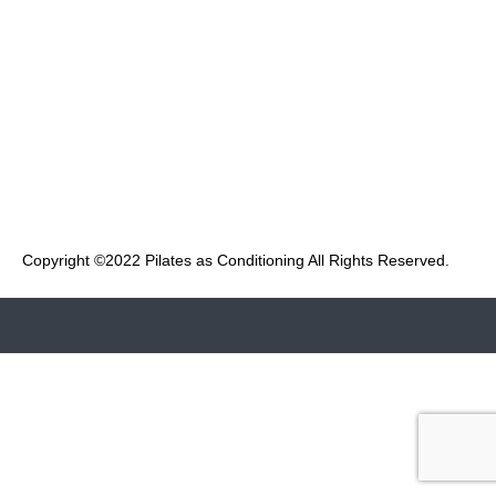
ぶのではなく、多角的な評価に基づいて目の前のクライアン
トの現状を確認し、クライアントの身体の状態に合わせて、
姿勢やスタイルの改善、機能改善、腰痛や肩こりなどの痛み
や不調の改善、パフォーマンスの向上などをサポートし、目
の前のお客様をより良くする為に、ピラティスをコンディシ
ョニングとして活用する考え方と方法を学び、実践していき
ます。
Copyright ©2022 ︎Pilates as Conditioning All Rights Reserved.