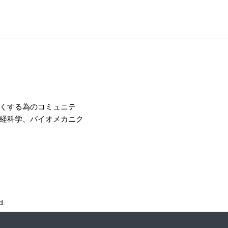
くする為のコミュニテ
経科学、バイオメカニク
d.