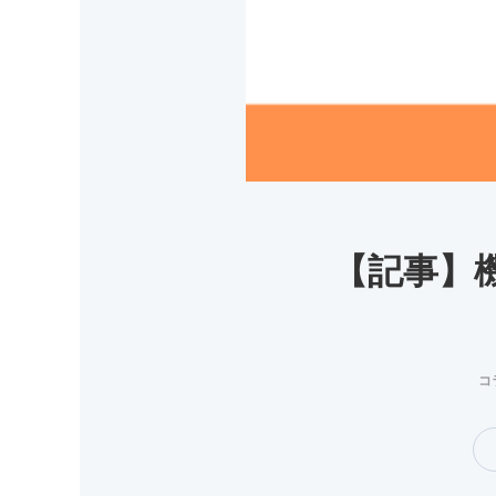
【記事】
コ